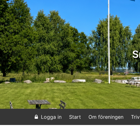
S
Logga in
Start
Om föreningen
Triv