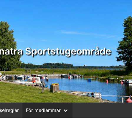
natra Sportstugeområde
selregler
För medlemmar